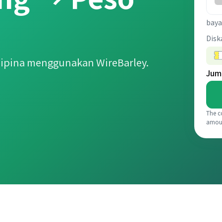
baya
Disk
lipina menggunakan WireBarley.
Jum
The c
amou