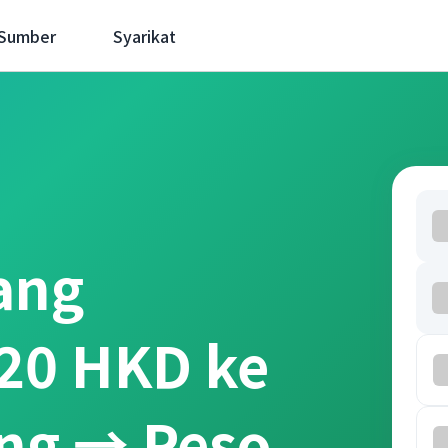
 Sumber
Syarikat
ang
20 HKD ke
ng → Peso