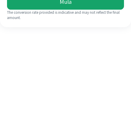
Mula
The conversion rate provided is indicative and may not reflect the final
amount.
Walaupun ini kali pertama anda,
selesaikan kiriman wang ke luar
negara anda dengan mudah dalam 4
langkah ringkas.