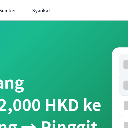
 Sumber
Syarikat
ang
2,000 HKD ke
ng → Ringgit