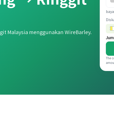
baya
Disk
git Malaysia menggunakan WireBarley.
Jum
The c
amou