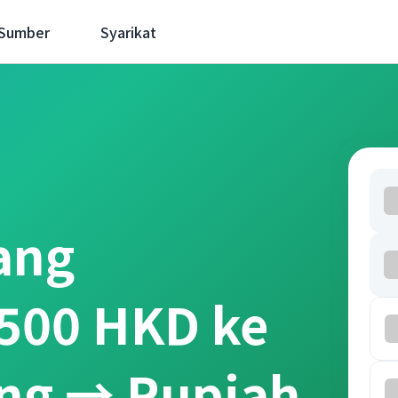
 Sumber
Syarikat
ang
500 HKD ke
ng → Rupiah