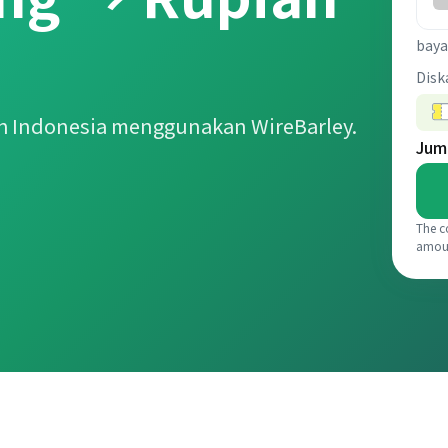
baya
Disk
h Indonesia menggunakan WireBarley.
Jum
The c
amou