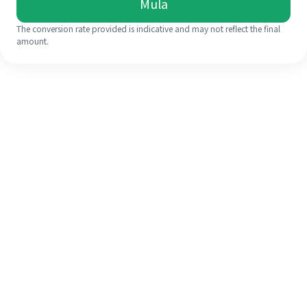
Mula
The conversion rate provided is indicative and may not reflect the final
amount.
Walaupun ini kali pertama anda,
selesaikan kiriman wang ke luar
negara anda dengan mudah dalam 4
langkah ringkas.