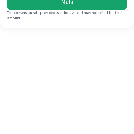
Mula
The conversion rate provided is indicative and may not reflect the final
amount.
Walaupun ini kali pertama anda,
selesaikan kiriman wang ke luar
negara anda dengan mudah dalam 4
langkah ringkas.