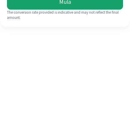
Mula
The conversion rate provided is indicative and may not reflect the final
amount.
Walaupun ini kali pertama anda,
selesaikan kiriman wang ke luar
negara anda dengan mudah dalam 4
langkah ringkas.