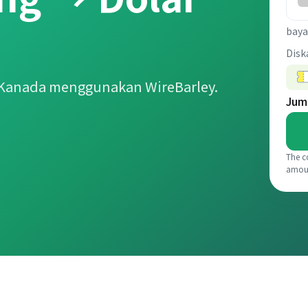
baya
Disk
 Kanada menggunakan WireBarley.
Jum
The c
amou