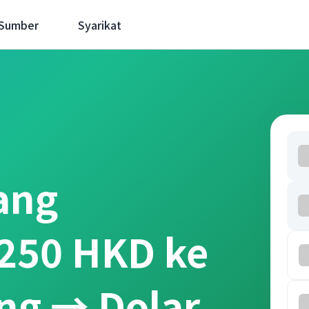
 Sumber
Syarikat
ang
250 HKD ke
ng → Dolar