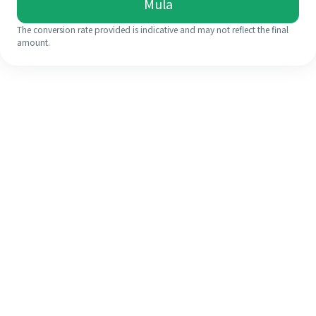
Mula
The conversion rate provided is indicative and may not reflect the final
amount.
Walaupun ini kali pertama anda,
selesaikan kiriman wang ke luar
negara anda dengan mudah dalam 4
langkah ringkas.