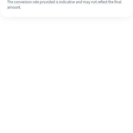
The conversion rate provided is indicative and may not reflect the final
amount.
Walaupun ini kali pertama anda,
selesaikan kiriman wang ke luar
negara anda dengan mudah dalam 4
langkah ringkas.