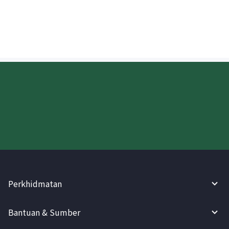
wang?
Cuba WireBarley sekarang!
Perkhidmatan
Bantuan & Sumber