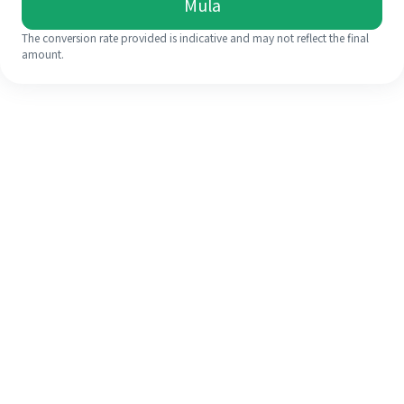
Mula
The conversion rate provided is indicative and may not reflect the final
amount.
Walaupun ini kali pertama anda,
selesaikan kiriman wang ke luar
negara anda dengan mudah dalam 4
langkah ringkas.