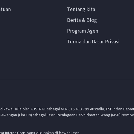
ntuan
Tentang kita
Berita & Blog
Program Agen
Terma dan Dasar Privasi
 dikawal selia oleh AUSTRAC sebagai ACN 615 413 799 Australia, FSPR dan Depar
Kewangan (FinCEN) sebagai Lesen Perniagaan Perkhidmatan Wang (MSB) Nombor 
tar Interac Corp. yang digunakan di bawah lesen.