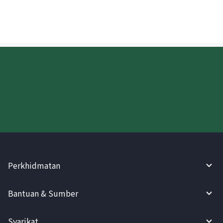
Cuba WireBarley sekarang!
Perkhidmatan
Bantuan & Sumber
Syarikat