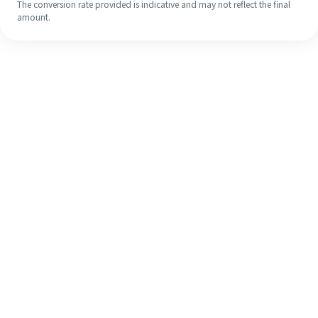
The conversion rate provided is indicative and may not reflect the final
amount.
Walaupun ini kali pertama anda,
selesaikan kiriman wang ke luar
negara anda dengan mudah dalam 4
langkah ringkas.