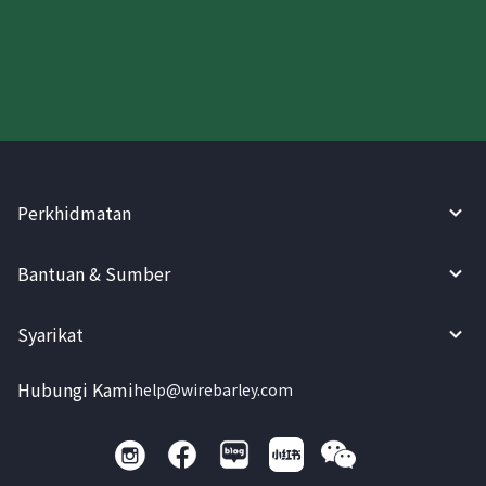
Cuba WireBarley sekarang!
Perkhidmatan
Bantuan & Sumber
Syarikat
Hubungi Kami
help@wirebarley.com