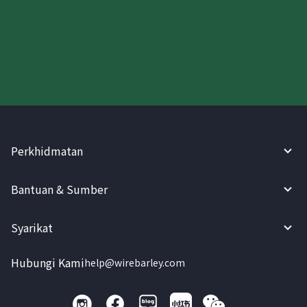
Cuba WireBarley sekarang!
Perkhidmatan
Bantuan & Sumber
Syarikat
Hubungi Kami
help@wirebarley.com