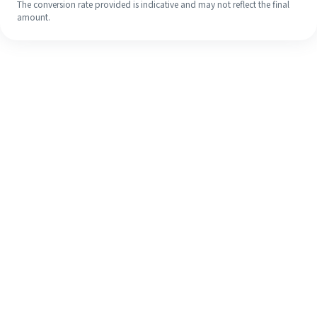
The conversion rate provided is indicative and may not reflect the final
amount.
Walaupun ini kali pertama anda,
selesaikan kiriman wang ke luar
negara anda dengan mudah dalam 4
langkah ringkas.