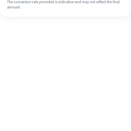
The conversion rate provided is indicative and may not reflect the final
amount.
Walaupun ini kali pertama anda,
selesaikan kiriman wang ke luar
negara anda dengan mudah dalam 4
langkah ringkas.