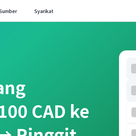
 Sumber
Syarikat
ang
100 CAD ke
→ Ringgit