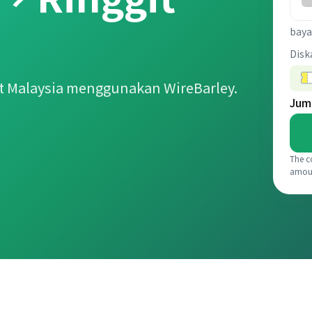
baya
Disk
t Malaysia menggunakan WireBarley.
Jum
The c
amou