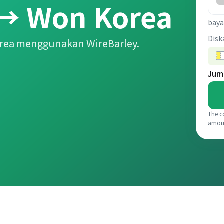
 → Won Korea
baya
Disk
rea menggunakan WireBarley.
Jum
The c
amou