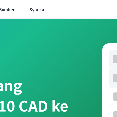
 Sumber
Syarikat
ang
10 CAD ke