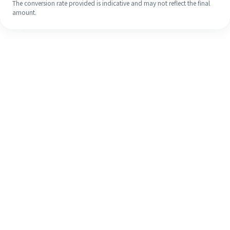
The conversion rate provided is indicative and may not reflect the final
amount.
Walaupun ini kali pertama anda,
selesaikan kiriman wang ke luar
negara anda dengan mudah dalam 4
langkah ringkas.