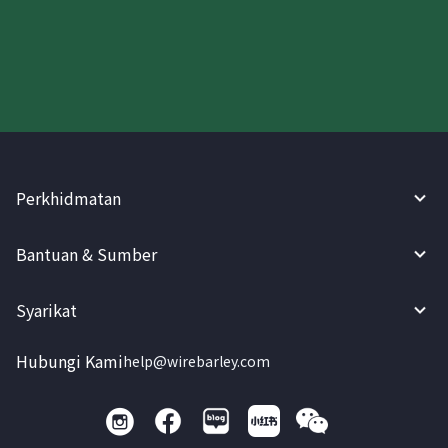
Cuba WireBarley sekarang!
Perkhidmatan
Bantuan & Sumber
Syarikat
Hubungi Kami
help@wirebarley.com