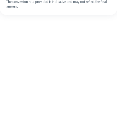
The conversion rate provided is indicative and may not reflect the final
amount.
Walaupun ini kali pertama anda,
selesaikan kiriman wang ke luar
negara anda dengan mudah dalam 4
langkah ringkas.