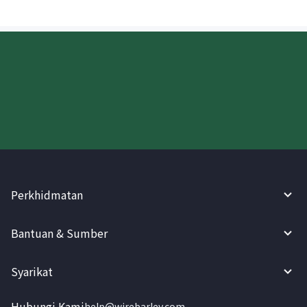
Cuba WireBarley sekarang!
Perkhidmatan
Bantuan & Sumber
Syarikat
Hubungi Kami
help@wirebarley.com