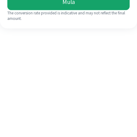
Mula
The conversion rate provided is indicative and may not reflect the final
amount.
Walaupun ini kali pertama anda,
selesaikan kiriman wang ke luar
negara anda dengan mudah dalam 4
langkah ringkas.