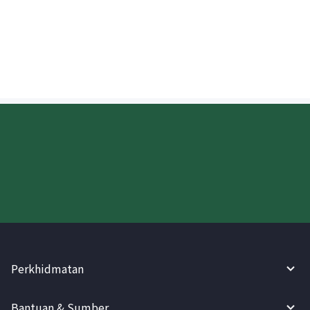
Bolehkah saya menyemak kemajuan
wang yang dihantar ke Latvia?
Cuba WireBarley sekarang!
Perkhidmatan
Bantuan & Sumber