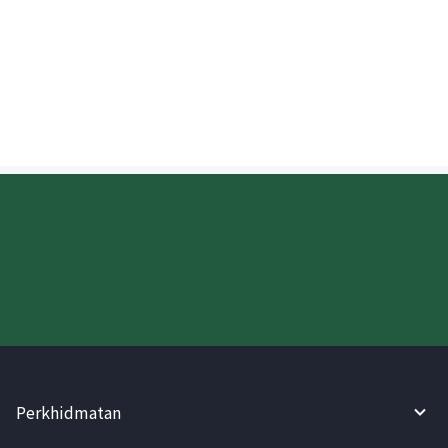
Bolehkah saya menyemak kemajuan
wang yang dihantar ke Bulgaria?
Cuba WireBarley sekarang!
Perkhidmatan