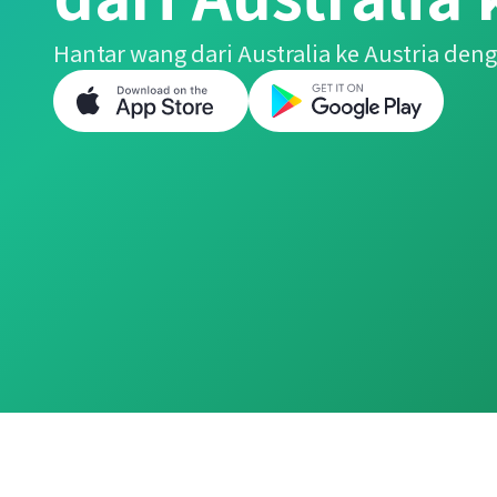
Hantar wang dari Australia ke Austria den