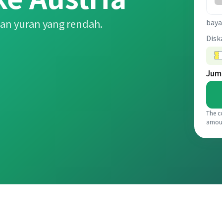
gan yuran yang rendah.
baya
Disk
Jum
The c
amou