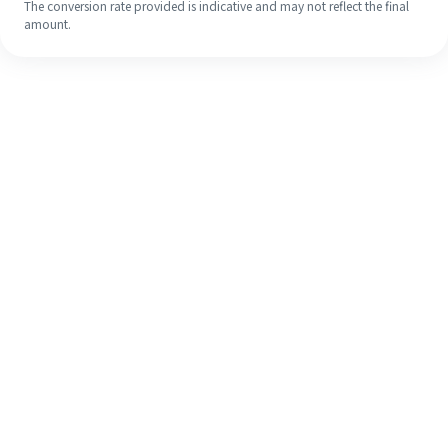
The conversion rate provided is indicative and may not reflect the final
amount.
Walaupun ini kali pertama anda,
selesaikan kiriman wang ke luar
negara anda dengan mudah dalam 4
langkah ringkas.