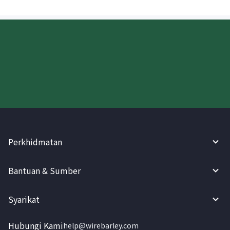
Cuba WireBarley sekarang!
Perkhidmatan
Bantuan & Sumber
Syarikat
Hubungi Kami
help@wirebarley.com