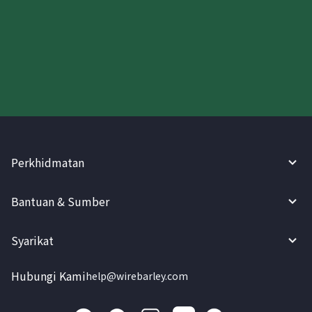
Cuba WireBarley sekarang!
Perkhidmatan
Bantuan & Sumber
Syarikat
Hubungi Kami
help@wirebarley.com