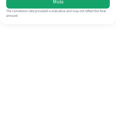
Mula
The conversion rate provided is indicative and may not reflect the final
amount.
Walaupun ini kali pertama anda,
selesaikan kiriman wang ke luar
negara anda dengan mudah dalam 4
langkah ringkas.