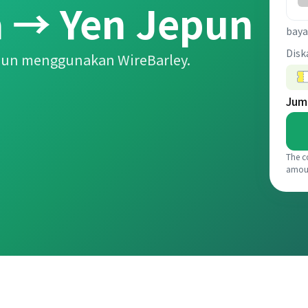
a → Yen Jepun
baya
Disk
pun menggunakan WireBarley.
Jum
The c
amou