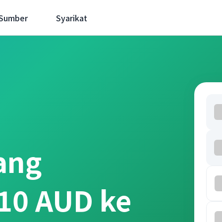
 Sumber
Syarikat
ang
10 AUD ke