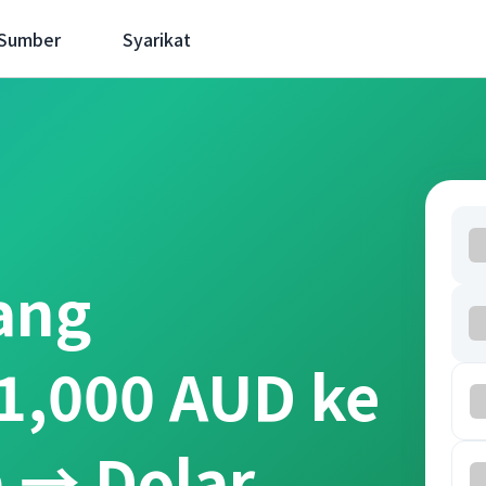
 Sumber
Syarikat
ang
1,000 AUD ke
a → Dolar