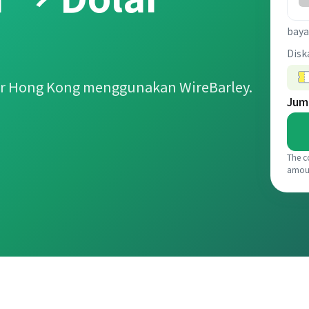
baya
Disk
ar Hong Kong menggunakan WireBarley.
Jum
The c
amou