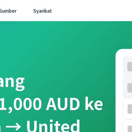
 Sumber
Syarikat
ang
1,000 AUD ke
a → United