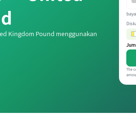
nd
baya
Disk
ited Kingdom Pound menggunakan
Jum
The c
amou