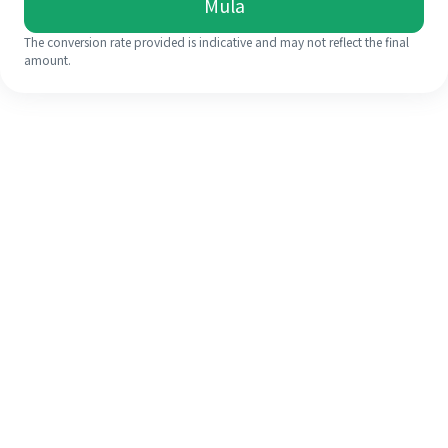
Mula
The conversion rate provided is indicative and may not reflect the final
amount.
Walaupun ini kali pertama anda,
selesaikan kiriman wang ke luar
negara anda dengan mudah dalam 4
langkah ringkas.