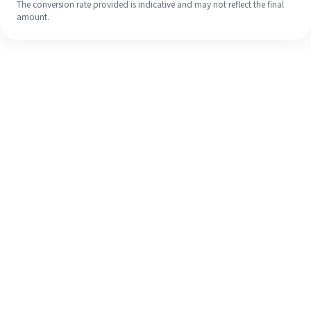
The conversion rate provided is indicative and may not reflect the final
amount.
Walaupun ini kali pertama anda,
selesaikan kiriman wang ke luar
negara anda dengan mudah dalam 4
langkah ringkas.