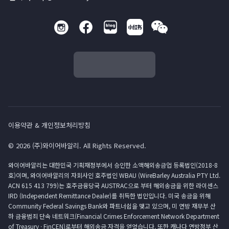
이용약관 & 개인정보처리방침
© 2026 (주)와이어바알리. All Rights Reserved.
와이어바알리는 대한민국 기획재정부에서 승인한 소액해외송금업 등록법인(2018-8
호)이며, 와이어바알리의 자회사인 호주법인 WBAU (WireBarley Australia PTY Ltd.
ACN 615 413 799)는 호주금융당국 AUSTRAC으로 부터 해외송금을 위한 라이센스
IRD (Independent Remittance Dealer)를 취득한 법인입니다. 미국 송금을 위해
Community Federal Savings Bank와 파트너쉽을 맺고 있으며, 미 연방 재무부 산
하 금융범죄 단속 네트워크(Financial Crimes Enforcement Network Department
of Treasury · FinCEN)로부터 해외송금 자격을 얻었습니다. 또한 캐나다 연방정부 산