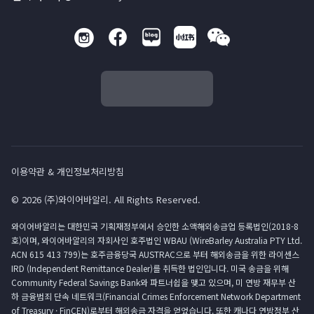
이용약관 & 개인정보처리방침
© 2026 (주)와이어바알리. All Rights Reserved.
와이어바알리는 대한민국 기획재정부에서 승인한 소액해외송금업 등록법인(2018-8
호)이며, 와이어바알리의 자회사인 호주법인 WBAU (WireBarley Australia PTY Ltd.
ACN 615 413 799)는 호주금융당국 AUSTRAC으로 부터 해외송금을 위한 라이센스
IRD (Independent Remittance Dealer)를 취득한 법인입니다. 미국 송금을 위해
Community Federal Savings Bank와 파트너쉽을 맺고 있으며, 미 연방 재무부 산
하 금융범죄 단속 네트워크(Financial Crimes Enforcement Network Department
of Treasury · FinCEN)로부터 해외송금 자격을 얻었습니다. 또한 캐나다 연방정부 산