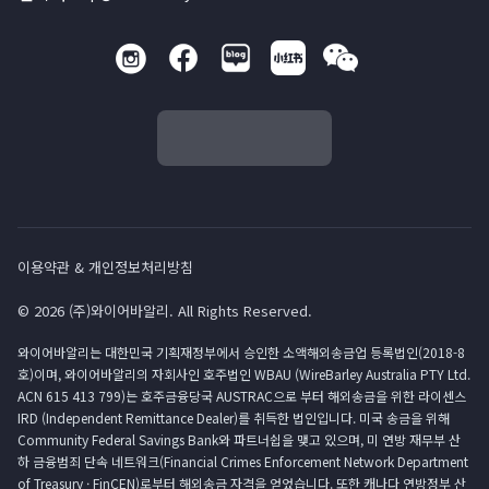
이용약관 & 개인정보처리방침
© 2026 (주)와이어바알리. All Rights Reserved.
와이어바알리는 대한민국 기획재정부에서 승인한 소액해외송금업 등록법인(2018-8
호)이며, 와이어바알리의 자회사인 호주법인 WBAU (WireBarley Australia PTY Ltd.
ACN 615 413 799)는 호주금융당국 AUSTRAC으로 부터 해외송금을 위한 라이센스
IRD (Independent Remittance Dealer)를 취득한 법인입니다. 미국 송금을 위해
Community Federal Savings Bank와 파트너쉽을 맺고 있으며, 미 연방 재무부 산
하 금융범죄 단속 네트워크(Financial Crimes Enforcement Network Department
of Treasury · FinCEN)로부터 해외송금 자격을 얻었습니다. 또한 캐나다 연방정부 산