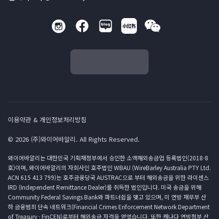
이용약관 & 개인정보처리방침
© 2026 (주)와이어바알리. All Rights Reserved.
와이어바알리는 대한민국 기획재정부에서 승인한 소액해외송금업 등록법인(2018-8
호)이며, 와이어바알리의 자회사인 호주법인 WBAU (WireBarley Australia PTY Ltd.
ACN 615 413 799)는 호주금융당국 AUSTRAC으로 부터 해외송금을 위한 라이센스
IRD (Independent Remittance Dealer)를 취득한 법인입니다. 미국 송금을 위해
Community Federal Savings Bank와 파트너쉽을 맺고 있으며, 미 연방 재무부 산
하 금융범죄 단속 네트워크(Financial Crimes Enforcement Network Department
of Treasury · FinCEN)로부터 해외송금 자격을 얻었습니다. 또한 캐나다 연방정부 산