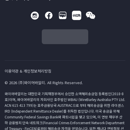
이용약관 & 개인정보처리방침
© 2026 (주)와이어바알리. All Rights Reserved.
와이어바알리는 대한민국 기획재정부에서 승인한 소액해외송금업 등록법인(2018-8
호)이며, 와이어바알리의 자회사인 호주법인 WBAU (WireBarley Australia PTY Ltd.
ACN 615 413 799)는 호주금융당국 AUSTRAC으로 부터 해외송금을 위한 라이센스
IRD (Independent Remittance Dealer)를 취득한 법인입니다. 미국 송금을 위해
Community Federal Savings Bank와 파트너쉽을 맺고 있으며, 미 연방 재무부 산
하 금융범죄 단속 네트워크(Financial Crimes Enforcement Network Department
of Treasury · FinCEN)로부터 해외송금 자격을 얻었습니다. 또한 캐나다 연방정부 산