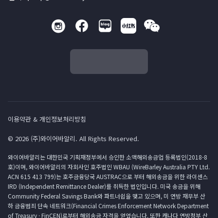
이용약관 & 개인정보처리방침
© 2026 (주)와이어바알리. All Rights Reserved.
와이어바알리는 대한민국 기획재정부에서 승인한 소액해외송금업 등록법인(2018-8
호)이며, 와이어바알리의 자회사인 호주법인 WBAU (WireBarley Australia PTY Ltd.
ACN 615 413 799)는 호주금융당국 AUSTRAC으로 부터 해외송금을 위한 라이센스
IRD (Independent Remittance Dealer)를 취득한 법인입니다. 미국 송금을 위해
Community Federal Savings Bank와 파트너쉽을 맺고 있으며, 미 연방 재무부 산
하 금융범죄 단속 네트워크(Financial Crimes Enforcement Network Department
of Treasury · FinCEN)로부터 해외송금 자격을 얻었습니다. 또한 캐나다 연방정부 산