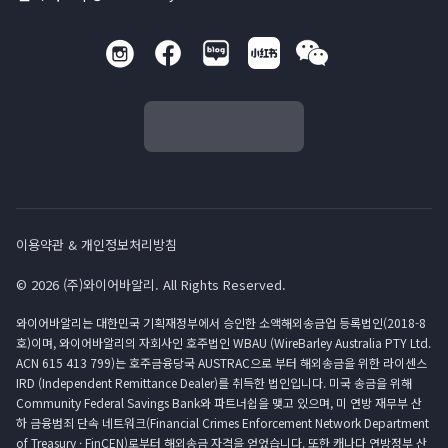
이용약관 & 개인정보처리방침
© 2026 (주)와이어바알리. All Rights Reserved.
와이어바알리는 대한민국 기획재정부에서 승인한 소액해외송금업 등록법인(2018-8
호)이며, 와이어바알리의 자회사인 호주법인 WBAU (WireBarley Australia PTY Ltd.
ACN 615 413 799)는 호주금융당국 AUSTRAC으로 부터 해외송금을 위한 라이센스
IRD (Independent Remittance Dealer)를 취득한 법인입니다. 미국 송금을 위해
Community Federal Savings Bank와 파트너쉽을 맺고 있으며, 미 연방 재무부 산
하 금융범죄 단속 네트워크(Financial Crimes Enforcement Network Department
of Treasury · FinCEN)로부터 해외송금 자격을 얻었습니다. 또한 캐나다 연방정부 산