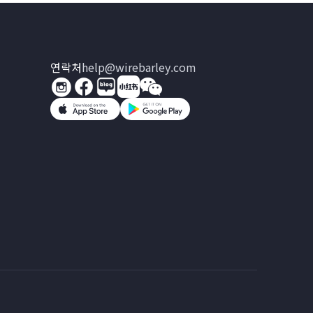
연락처
help@wirebarley.com