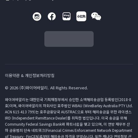
이용약관 & 개인정보처리방침
© 2026 (주)와이어바알리. All Rights Reserved.
와이어바알리는 대한민국 기획재정부에서 승인한 소액해외송금업 등록법인(2018-8
호)이며, 와이어바알리의 자회사인 호주법인 WBAU (WireBarley Australia PTY Ltd.
ACN 615 413 799)는 호주금융당국 AUSTRAC으로 부터 해외송금을 위한 라이센스
IRD (Independent Remittance Dealer)를 취득한 법인입니다. 미국 송금을 위해
Community Federal Savings Bank와 파트너쉽을 맺고 있으며, 미 연방 재무부 산
하 금융범죄 단속 네트워크(Financial Crimes Enforcement Network Department
of Treasury · FinCEN)로부터 해외송금 자격을 얻었습니다. 또한 캐나다 연방정부 산