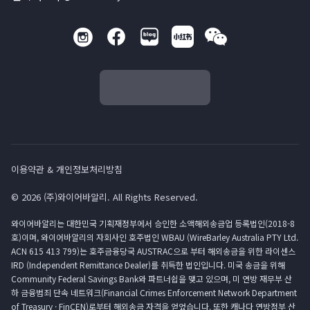
이용약관 & 개인정보처리방침
© 2026 (주)와이어바알리. All Rights Reserved.
와이어바알리는 대한민국 기획재정부에서 승인한 소액해외송금업 등록법인(2018-8
호)이며, 와이어바알리의 자회사인 호주법인 WBAU (WireBarley Australia PTY Ltd.
ACN 615 413 799)는 호주금융당국 AUSTRAC으로 부터 해외송금을 위한 라이센스
IRD (Independent Remittance Dealer)를 취득한 법인입니다. 미국 송금을 위해
Community Federal Savings Bank와 파트너쉽을 맺고 있으며, 미 연방 재무부 산
하 금융범죄 단속 네트워크(Financial Crimes Enforcement Network Department
of Treasury · FinCEN)로부터 해외송금 자격을 얻었습니다. 또한 캐나다 연방정부 산