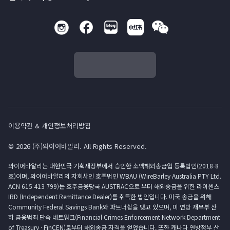
이용약관 & 개인정보처리방침
© 2026 (주)와이어바알리. All Rights Reserved.
와이어바알리는 대한민국 기획재정부에서 승인한 소액해외송금업 등록법인(2018-8
호)이며, 와이어바알리의 자회사인 호주법인 WBAU (WireBarley Australia PTY Ltd.
ACN 615 413 799)는 호주금융당국 AUSTRAC으로 부터 해외송금을 위한 라이센스
IRD (Independent Remittance Dealer)를 취득한 법인입니다. 미국 송금을 위해
Community Federal Savings Bank와 파트너쉽을 맺고 있으며, 미 연방 재무부 산
하 금융범죄 단속 네트워크(Financial Crimes Enforcement Network Department
of Treasury · FinCEN)로부터 해외송금 자격을 얻었습니다. 또한 캐나다 연방정부 산