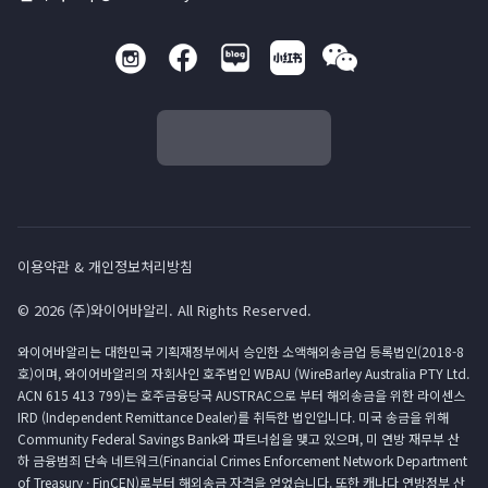
이용약관 & 개인정보처리방침
© 2026 (주)와이어바알리. All Rights Reserved.
와이어바알리는 대한민국 기획재정부에서 승인한 소액해외송금업 등록법인(2018-8
호)이며, 와이어바알리의 자회사인 호주법인 WBAU (WireBarley Australia PTY Ltd.
ACN 615 413 799)는 호주금융당국 AUSTRAC으로 부터 해외송금을 위한 라이센스
IRD (Independent Remittance Dealer)를 취득한 법인입니다. 미국 송금을 위해
Community Federal Savings Bank와 파트너쉽을 맺고 있으며, 미 연방 재무부 산
하 금융범죄 단속 네트워크(Financial Crimes Enforcement Network Department
of Treasury · FinCEN)로부터 해외송금 자격을 얻었습니다. 또한 캐나다 연방정부 산