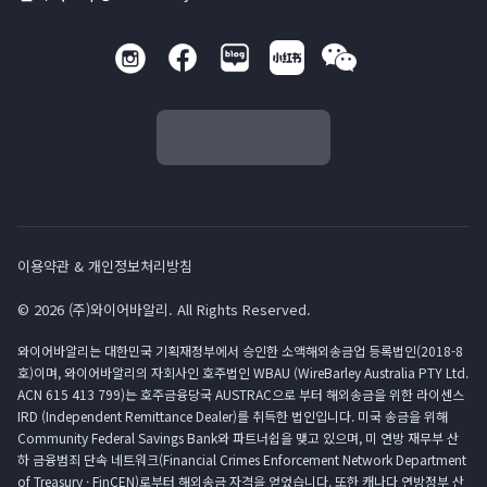
이용약관 & 개인정보처리방침
© 2026 (주)와이어바알리. All Rights Reserved.
와이어바알리는 대한민국 기획재정부에서 승인한 소액해외송금업 등록법인(2018-8
호)이며, 와이어바알리의 자회사인 호주법인 WBAU (WireBarley Australia PTY Ltd.
ACN 615 413 799)는 호주금융당국 AUSTRAC으로 부터 해외송금을 위한 라이센스
IRD (Independent Remittance Dealer)를 취득한 법인입니다. 미국 송금을 위해
Community Federal Savings Bank와 파트너쉽을 맺고 있으며, 미 연방 재무부 산
하 금융범죄 단속 네트워크(Financial Crimes Enforcement Network Department
of Treasury · FinCEN)로부터 해외송금 자격을 얻었습니다. 또한 캐나다 연방정부 산