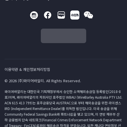
이용약관 & 개인정보처리방침
© 2026 (주)와이어바알리. All Rights Reserved.
와이어바알리는 대한민국 기획재정부에서 승인한 소액해외송금업 등록법인(2018-8
호)이며, 와이어바알리의 자회사인 호주법인 WBAU (WireBarley Australia PTY Ltd.
ACN 615 413 799)는 호주금융당국 AUSTRAC으로 부터 해외송금을 위한 라이센스
IRD (Independent Remittance Dealer)를 취득한 법인입니다. 미국 송금을 위해
Community Federal Savings Bank와 파트너쉽을 맺고 있으며, 미 연방 재무부 산
하 금융범죄 단속 네트워크(Financial Crimes Enforcement Network Department
of Treasury · FinCEN)로부터 해외송금 자격을 얻었습니다. 또한 캐나다 연방정부 산