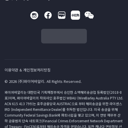
이용약관 & 개인정보처리방침
© 2026 (주)와이어바알리. All Rights Reserved.
와이어바알리는 대한민국 기획재정부에서 승인한 소액해외송금업 등록법인(2018-8
호)이며, 와이어바알리의 자회사인 호주법인 WBAU (WireBarley Australia PTY Ltd.
ACN 615 413 799)는 호주금융당국 AUSTRAC으로 부터 해외송금을 위한 라이센스
IRD (Independent Remittance Dealer)를 취득한 법인입니다. 미국 송금을 위해
Community Federal Savings Bank와 파트너쉽을 맺고 있으며, 미 연방 재무부 산
하 금융범죄 단속 네트워크(Financial Crimes Enforcement Network Department
of Treasury · FinCEN)로부터 해외송금 자격을 얻었습니다. 또한 캐나다 연방정부 산