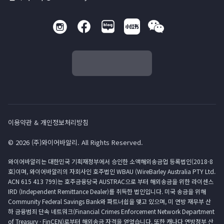
이용약관 & 개인정보처리방침
© 2026 (주)와이어바알리. All Rights Reserved.
와이어바알리는 대한민국 기획재정부에서 승인한 소액해외송금업 등록법인(2018-8
호)이며, 와이어바알리의 자회사인 호주법인 WBAU (WireBarley Australia PTY Ltd.
ACN 615 413 799)는 호주금융당국 AUSTRAC으로 부터 해외송금을 위한 라이센스
IRD (Independent Remittance Dealer)를 취득한 법인입니다. 미국 송금을 위해
Community Federal Savings Bank와 파트너쉽을 맺고 있으며, 미 연방 재무부 산
하 금융범죄 단속 네트워크(Financial Crimes Enforcement Network Department
of Treasury · FinCEN)로부터 해외송금 자격을 얻었습니다. 또한 캐나다 연방정부 산