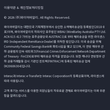
이용약관 & 개인정보처리방침
© 2026 (주)와이어바알리. All Rights Reserved.
와이어바알리는 대한민국 기획재정부에서 승인한 소액해외송금업 등록법인(2018-8
호)이며, 와이어바알리의 자회사인 호주법인 WBAU (WireBarley Australia PTY Ltd.
ACN 615 413 799)는 호주금융당국 AUSTRAC으로 부터 해외송금을 위한 라이센스
IRD (Independent Remittance Dealer)를 취득한 법인입니다. 미국 송금을 위해
Community Federal Savings Bank와 파트너쉽을 맺고 있으며, 미 연방 재무부 산
하 금융범죄 단속 네트워크(Financial Crimes Enforcement Network Department
of Treasury · FinCEN)로부터 해외송금 자격을 얻었습니다. 또한 캐나다 연방정부 산
하 금융거래활동 감시 기관인 핀트랙(FINTRAC)에 등록된 해외송금 업체
(M20686304)입니다.
Interac과 Interac e-Transfer는 Interac Corporation의 등록상표이며, 라이센스에
따라 사용됩니다.
고객 후기는 서비스를 이용한 회원님들의 자유로운 견해로 와이어바알리는 이와 무관
함을 알려드립니다.