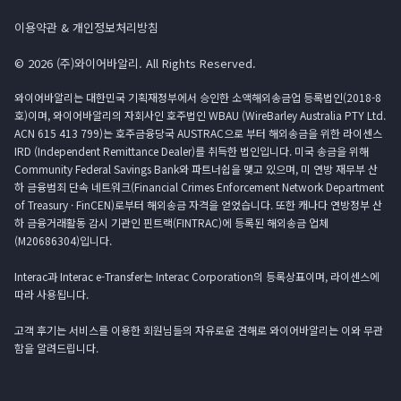
이용약관 & 개인정보처리방침
© 2026 (주)와이어바알리. All Rights Reserved.
와이어바알리는 대한민국 기획재정부에서 승인한 소액해외송금업 등록법인(2018-8
호)이며, 와이어바알리의 자회사인 호주법인 WBAU (WireBarley Australia PTY Ltd.
ACN 615 413 799)는 호주금융당국 AUSTRAC으로 부터 해외송금을 위한 라이센스
IRD (Independent Remittance Dealer)를 취득한 법인입니다. 미국 송금을 위해
Community Federal Savings Bank와 파트너쉽을 맺고 있으며, 미 연방 재무부 산
하 금융범죄 단속 네트워크(Financial Crimes Enforcement Network Department
of Treasury · FinCEN)로부터 해외송금 자격을 얻었습니다. 또한 캐나다 연방정부 산
하 금융거래활동 감시 기관인 핀트랙(FINTRAC)에 등록된 해외송금 업체
(M20686304)입니다.
Interac과 Interac e-Transfer는 Interac Corporation의 등록상표이며, 라이센스에
따라 사용됩니다.
고객 후기는 서비스를 이용한 회원님들의 자유로운 견해로 와이어바알리는 이와 무관
함을 알려드립니다.