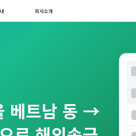
내
회사소개
 을 베트남 동 →
 으로 해외송금